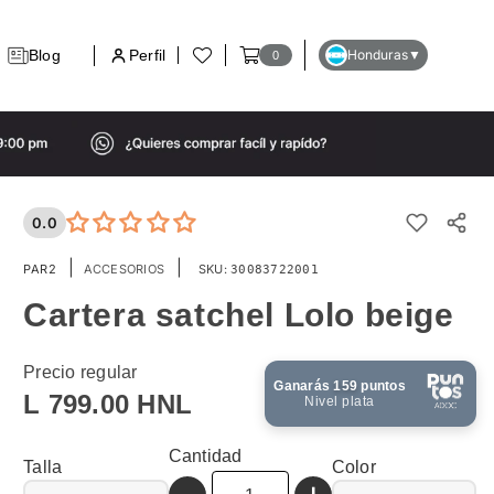
Blog
Perfil
Honduras
▼
0
0.0
|
|
PAR2
ACCESORIOS
SKU:
30083722001
Cartera satchel Lolo beige
Precio regular
Ganarás
159
puntos
L 799.00 HNL
Nivel plata
Cantidad
Talla
Color