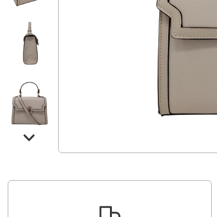
6:00 p.m. y sábado de 8:00 a.m. a 12:00 m.d.
pago. Entregas de lunes a viernes de 8:00 a.m. a
tiempo de preparación inicia tras la confirmación del
estimado de entrega se calcula en días hábiles. El
2. Tiempos de Preparación y Entrega: El tiempo
Costo de envío: L112.00 HNL a todo el país
(Según calendario de visita)
Islas / Zonas de difícil acceso: 2-4 días hábiles
Departamentos: 1-3 días hábiles