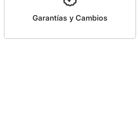
línea o WhatsApp, tiene garantía y por tanto se
Todo producto adquirido desde nuestra tienda en
POLÍTICA DE GARANTÍA Y CAMBIO DE PRODUCTO
Garantías y Cambios
Garantías y Cambios