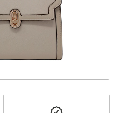
En el caso de haber...
Presentar tu ticket de compra al realizar la solicitud.
CONDICIONES:
concede a los consumidores.
Esta garantía es adicional a los derechos que la ley
días a partir de la fecha de compra.
aceptarán cambios dentro de un plazo máximo de 60