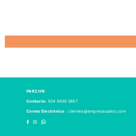
PAR2.HN
Contacto
: 504 9439 3857
Correo Electrónico
: clientes@empresasadoc.com
Facebook
Instagram
Whatsapp