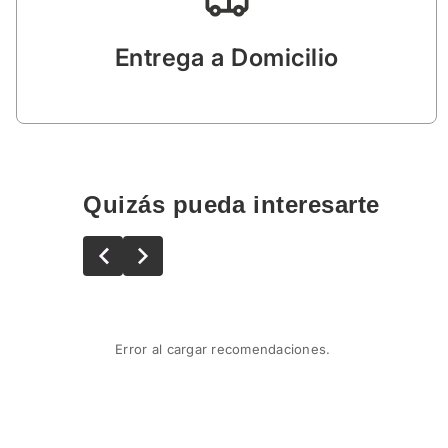
hábiles
Tegucigalpa, San Pedro Sula, Comayagua: 1-2 días
Entrega a Domicilio
Tiempo de entrega:
Quizás pueda interesarte
Error al cargar recomendaciones.