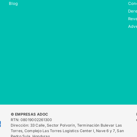
Blog
Cond
Dere
Reve
Adve
© EMPRESAS ADOC
RTN: 08019002261300
Dirección: 33 Calle, Sector Polvorín, Terminación Bulevar Las
Torres, Complejo Las Torres Logistics Center I, Nave 6 y 7, San
Pedro Sula, Honduras