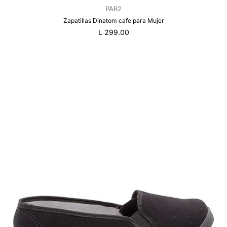
PAR2
Zapatillas Dinatom cafe para Mujer
Precio
L 299.00
regular