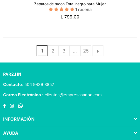
Zapatos de tacon Total negro para Mujer
1 reseña
Precio
L 799.00
regular
1
2
3
…
25
PAR2.HN
Contacto
: 504 9439 3857
Correo Electrónico
: clientes@empresasadoc.com
Facebook
Instagram
Whatsapp
INFORMACIÓN
AYUDA