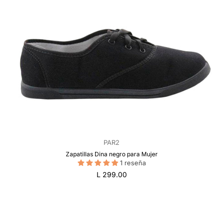
PAR2
Zapatillas Dina negro para Mujer
1 reseña
Precio
L 299.00
regular