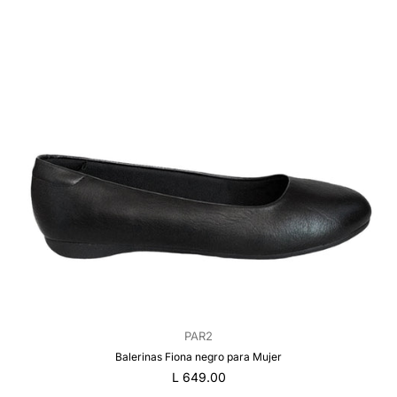
PAR2
Balerinas Fiona negro para Mujer
Precio
L 649.00
regular