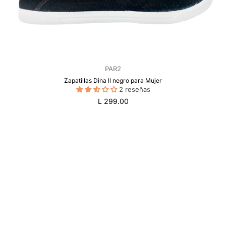
PAR2
Zapatillas Dina ll negro para Mujer
2 reseñas
Precio
L 299.00
regular