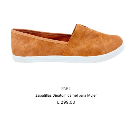
PAR2
Zapatillas Dinatom camel para Mujer
Precio
L 299.00
regular