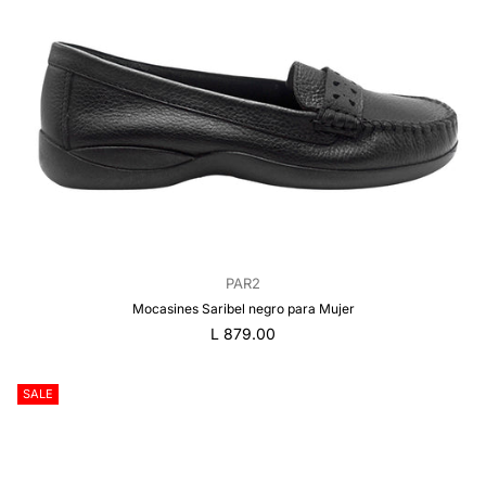
PAR2
Mocasines Saribel negro para Mujer
Precio
L 879.00
regular
SALE