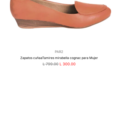
PAR2
Zapatos cuñaaTamires mirabella cognac para Mujer
Precio
L 799.00
L 300.00
regular