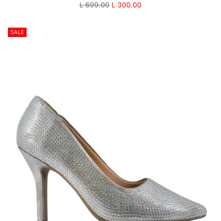
Precio
L 699.00
L 300.00
regular
SALE