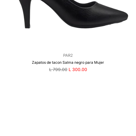
PAR2
Zapatos de tacon Salma negro para Mujer
Precio
L 799.00
L 300.00
regular