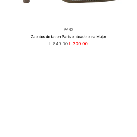
PAR2
Zapatos de tacon Paris plateado para Mujer
Precio
L 849.00
L 300.00
regular