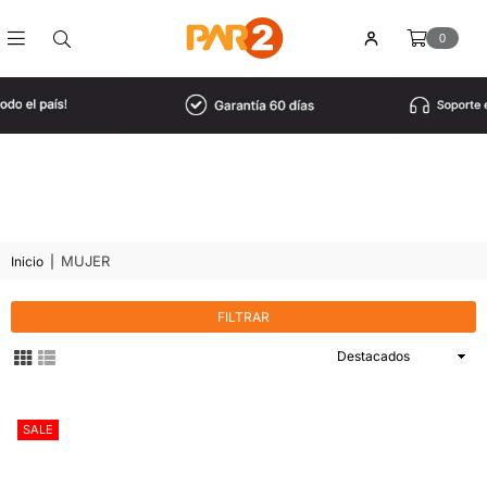
0
PAR2
HONDURAS
MUJER
Inicio
|
FILTRAR
Ordenar
por
SALE