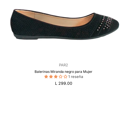
PAR2
Balerinas Miranda negro para Mujer
1 reseña
Precio
L 299.00
regular