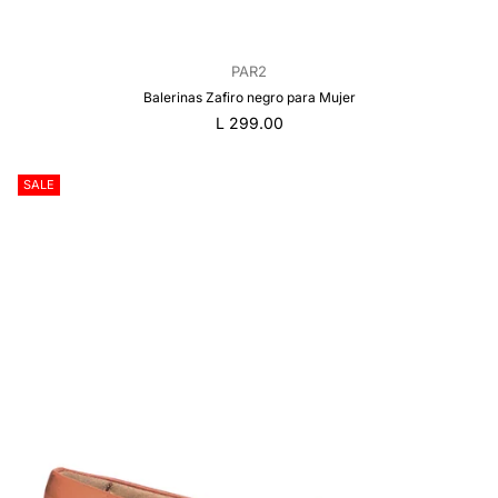
PAR2
Balerinas Zafiro negro para Mujer
Precio
L 299.00
regular
SALE