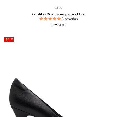
PAR2
Zapatillas Dinatom negro para Mujer
3 reseñas
Precio
L 299.00
regular
SALE