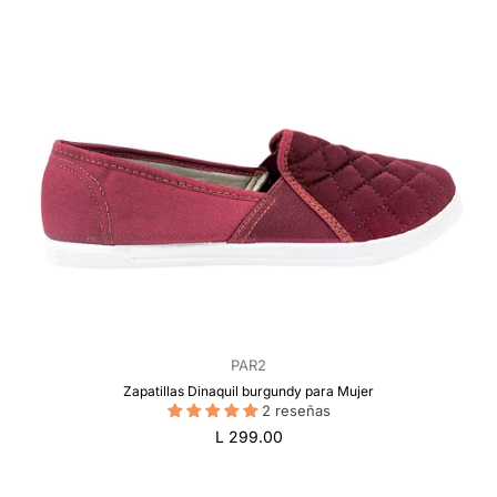
PAR2
Zapatillas Dinaquil burgundy para Mujer
2 reseñas
Precio
L 299.00
regular