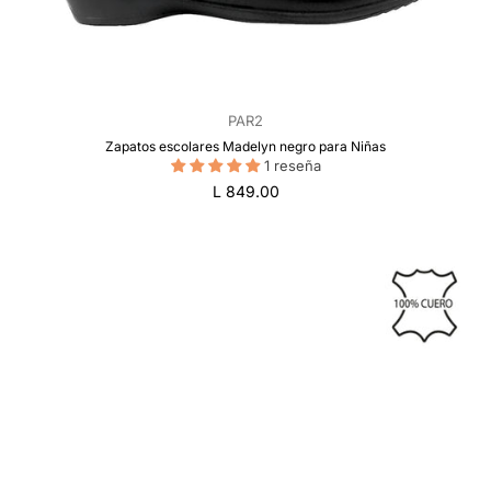
PAR2
Zapatos escolares Madelyn negro para Niñas
1 reseña
Precio
L 849.00
regular