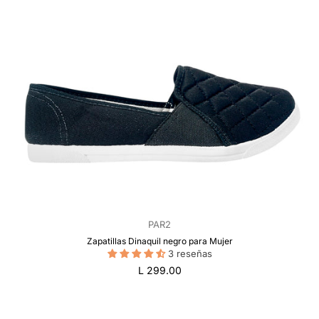
PAR2
Zapatillas Dinaquil negro para Mujer
3 reseñas
Precio
L 299.00
regular