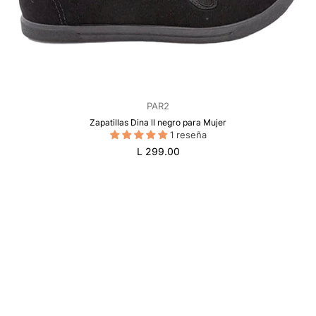
PAR2
Zapatillas Dina ll negro para Mujer
1 reseña
Precio
L 299.00
regular