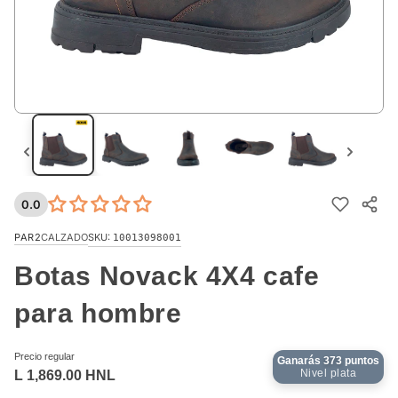
0.0
PAR2
CALZADO
SKU:
10013098001
Botas Novack 4X4 cafe
para hombre
Precio regular
Ganarás
373
puntos
Nivel plata
L 1,869.00 HNL